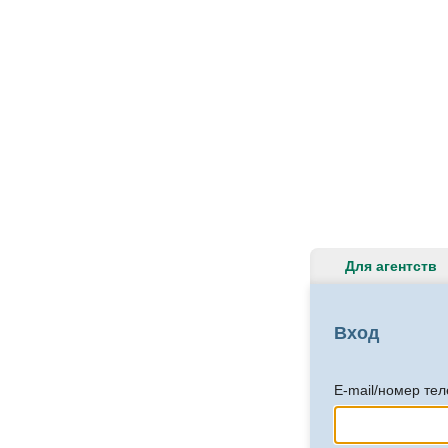
Для агентств
Вход
E-mail/номер те