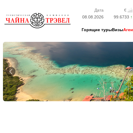
Дата
€
08.08.2026
99.6733
Горящие туры
Визы
Аген