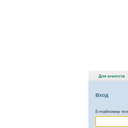
Для агентств
Вход
E-mail/номер те