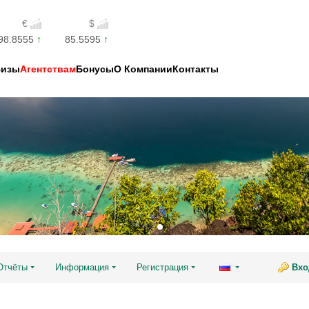
€
$
98.8555
85.5595
Визы
Агентствам
Бонусы
О Компании
Контакты
Отчёты
Информация
Регистрация
Вхо