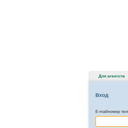
Для агентств
Вход
E-mail/номер те