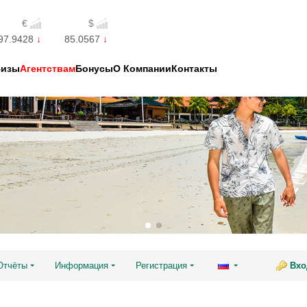
€
$
97.9428
85.0567
Визы
Агентствам
Бонусы
О Компании
Контакты
Отчёты
Информация
Регистрация
Вхо