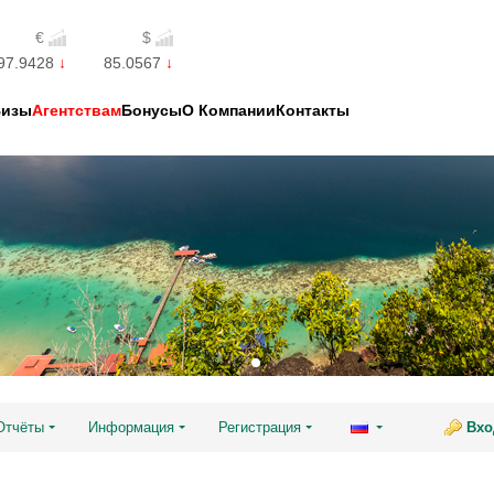
€
$
97.9428
85.0567
Визы
Агентствам
Бонусы
О Компании
Контакты
Отчёты
Информация
Регистрация
Вхо