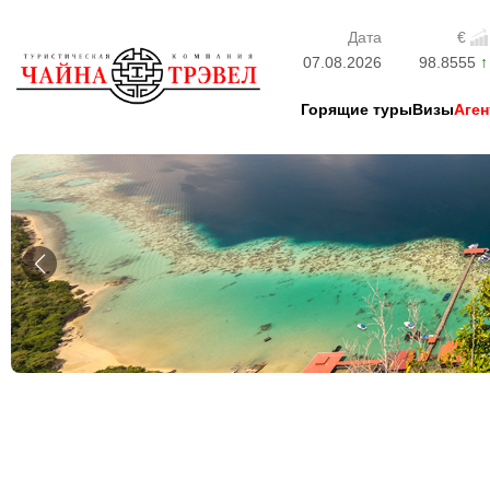
Дата
€
07.08.2026
98.8555
Горящие туры
Визы
Аген