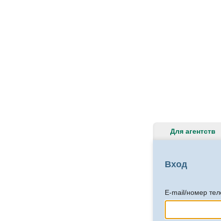
Для агентств
Вход
E-mail/номер те