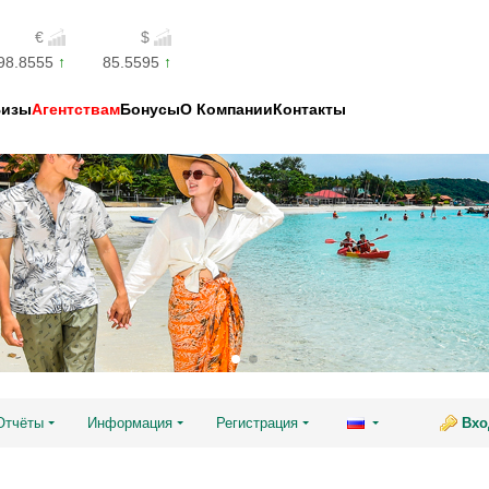
€
$
98.8555
85.5595
Визы
Агентствам
Бонусы
О Компании
Контакты
Отчёты
Информация
Регистрация
Вхо