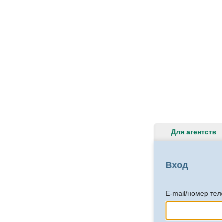
Для агентств
Вход
E-mail/номер те