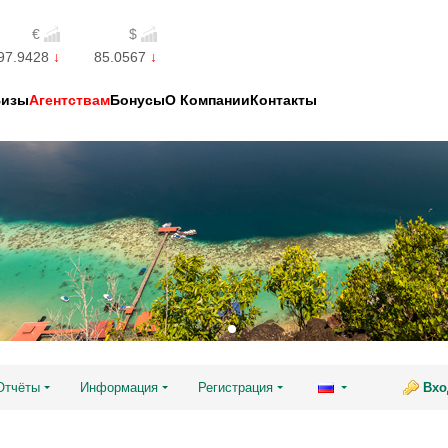
€
$
97.9428
85.0567
Визы
Агентствам
Бонусы
О Компании
Контакты
Отчёты
Информация
Регистрация
Вхо