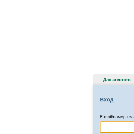
Для агентств
Вход
E-mail/номер те