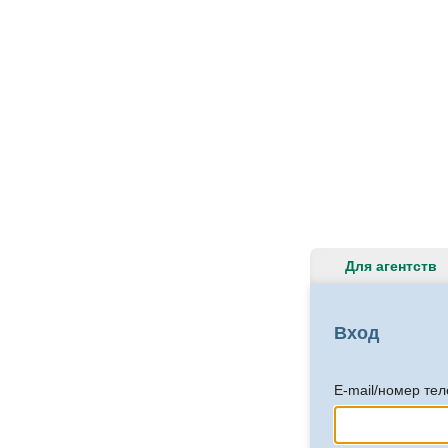
Для агентств
Вход
E-mail/номер те