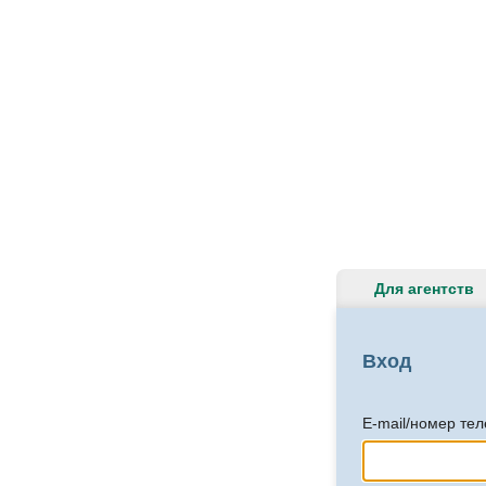
Для агентств
Вход
E-mail/номер те