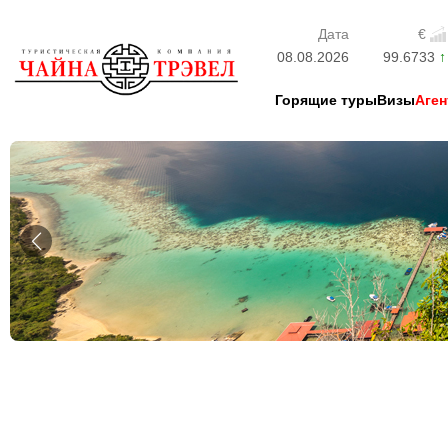
Дата
€
08.08.2026
99.6733
Горящие туры
Визы
Аген