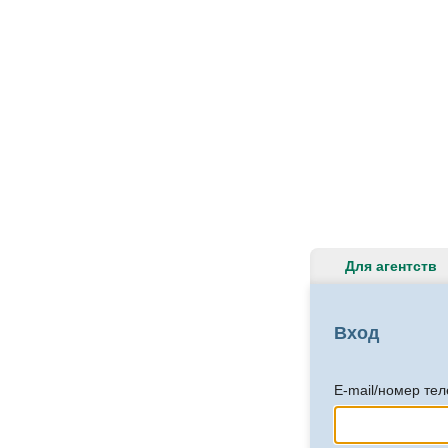
Для агентств
Вход
E-mail/номер те