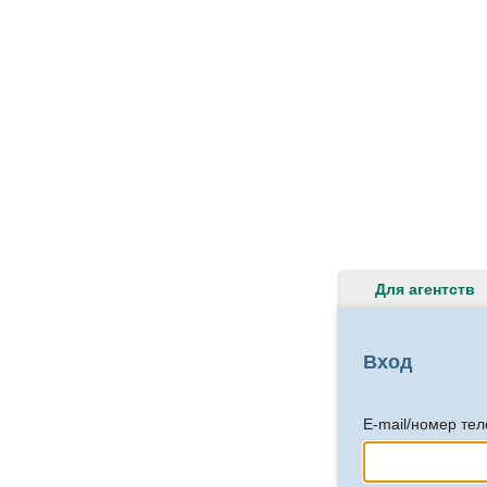
Для агентств
Вход
E-mail/номер те