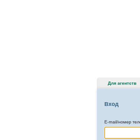
Для агентств
Вход
E-mail/номер те