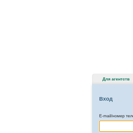
Для агентств
Вход
E-mail/номер те