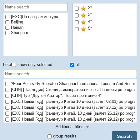
2*
3*
[EXC]По программе тура
4*
Beijing
Hainan
5*
Shanghai
hotel
show only selected
all
?Four Points By Sheraton Shanghai International Tourism And Resorts
[CHN] [Наследие] Столица императора и горы Пандоры po program
[CHN] Тур "Другой Аватар". Новое прочтение 4*
[EXC Новый Год] Гранд-тур Китай 10 дней (вылет 02.01) po progra
[EXC Новый Год] Гранд-тур Китай 10 дней (вылет 23.12) po progra
[EXC Новый Год] Гранд-тур Китай, 10 дней (вылет 26.12) po progra
[EXC Новый Год] Гранд-тур Китай, 10 дней (вылет 29.12) po progra
[EXC Новый Год] Гранд-тур Китай, 10 дней (вылет 30.12) po progra
Additional filters
[EXC Новый Год] по программе "Пекин – наследие Поднебесной Им
Search
group results
[EXC Новый Год] по программе "Пекин – наследие Поднебесной Им