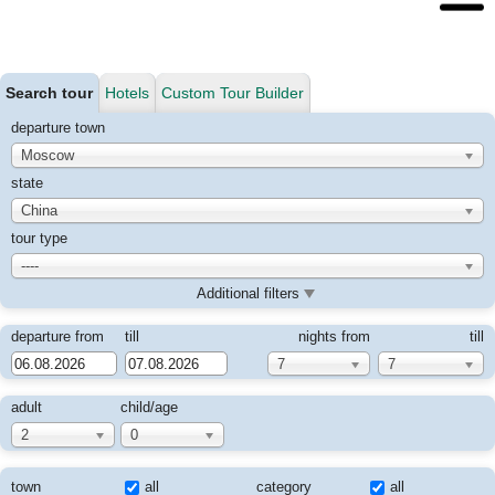
Search tour
Hotels
Custom Tour Builder
departure town
Moscow
state
China
tour type
----
Additional filters
departure from
till
nights from
till
7
7
adult
child/age
2
0
town
all
category
all