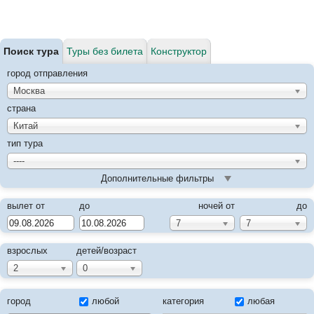
Поиск тура
Туры без билета
Конструктор
город отправления
Москва
страна
Китай
тип тура
----
Дополнительные фильтры
вылет от
до
ночей от
до
7
7
взрослых
детей/возраст
2
0
город
любой
категория
любая