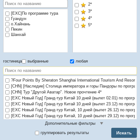
2*
3*
[EXC]По программе тура
4*
Гуандун
о.Хайнань
5*
Пекин
Шанхай
гостиница
выбранные
любая
?Four Points By Sheraton Shanghai International Tourism And Resorts
[CHN] [Наследие] Столица императора и горы Пандоры по програм
[CHN] Тур "Другой Аватар". Новое прочтение 4*
[EXC Новый Год] Гранд-тур Китай 10 дней (вылет 02.01) по програ
[EXC Новый Год] Гранд-тур Китай 10 дней (вылет 23.12) по програ
[EXC Новый Год] Гранд-тур Китай, 10 дней (вылет 26.12) по програ
[EXC Новый Год] Гранд-тур Китай, 10 дней (вылет 29.12) по програ
[EXC Новый Год] Гранд-тур Китай, 10 дней (вылет 30.12) по програ
Дополнительные фильтры
[EXC Новый Год] по программе "Пекин – наследие Поднебесной Им
Искать
группировать результаты
[EXC Новый Год] по программе "Пекин – наследие Поднебесной Им
[EXC] по программе "Гранд тур Китай 2026" 4*