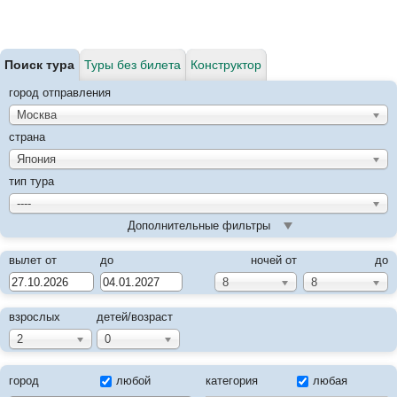
Поиск тура
Туры без билета
Конструктор
город отправления
Москва
страна
Япония
тип тура
----
Дополнительные фильтры
вылет от
до
ночей от
до
8
8
взрослых
детей/возраст
2
0
город
любой
категория
любая