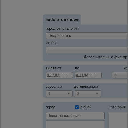
module_unknown
город отправления
Владивосток
страна
-----
Дополнительные фильтр
вылет от
до
но
7
взрослых
детей/возраст
1
0
город
любой
категория