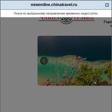
newonline.chinatravel.ru
8 (8
Поиск по выбранному направлению временно недоступен.
Гор