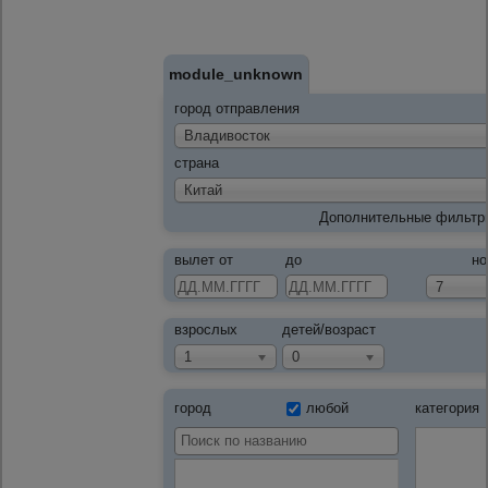
module_unknown
город отправления
Владивосток
страна
Китай
Дополнительные фильтр
вылет от
до
но
7
взрослых
детей/возраст
1
0
город
любой
категория