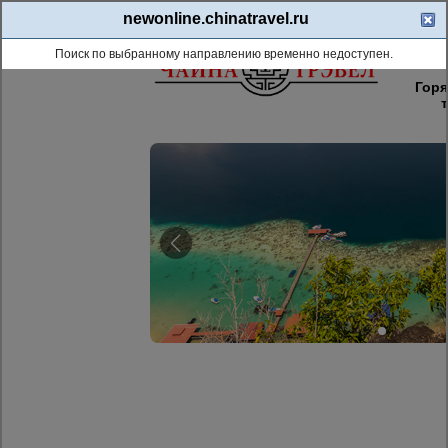
newonline.chinatravel.ru
8 (8
Поиск по выбранному направлению временно недоступен.
Гор