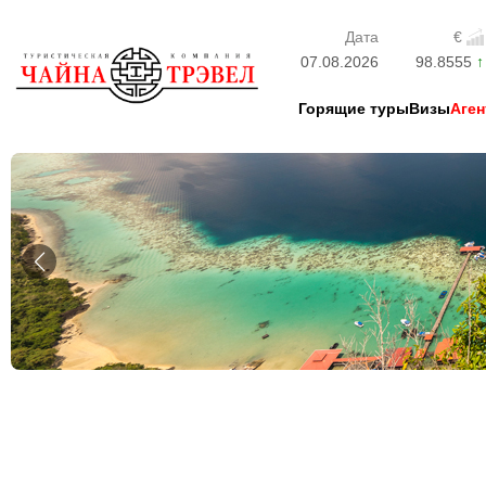
Дата
€
07.08.2026
98.8555
Горящие туры
Визы
Аген